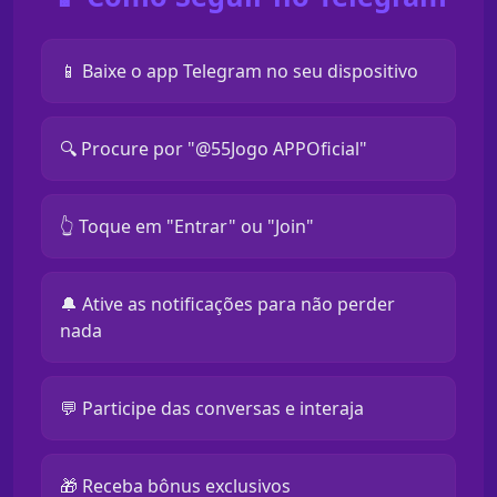
📱 Baixe o app Telegram no seu dispositivo
🔍 Procure por "@55Jogo APPOficial"
👆 Toque em "Entrar" ou "Join"
🔔 Ative as notificações para não perder
nada
💬 Participe das conversas e interaja
🎁 Receba bônus exclusivos