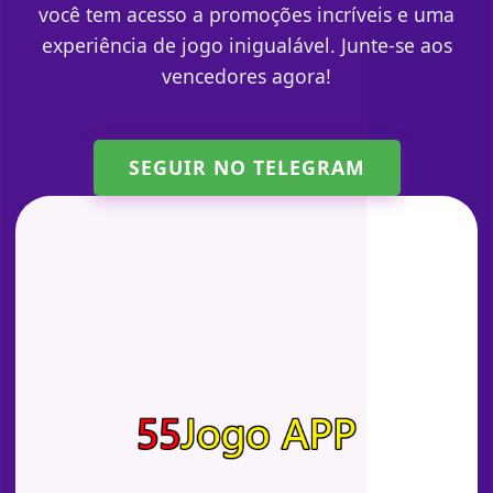
você tem acesso a promoções incríveis e uma
experiência de jogo inigualável. Junte-se aos
vencedores agora!
SEGUIR NO TELEGRAM