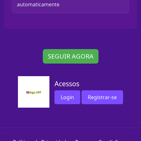
automaticamente
SEGUIR AGORA
Acessos
Login
Registrar-se