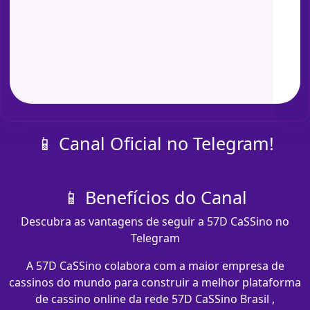
📱 Canal Oficial no Telegram!
📱 Benefícios do Canal
Descubra as vantagens de seguir a 57D CaSSino no
Telegram
A 57D CaSSino colabora com a maior empresa de
cassinos do mundo para construir a melhor plataforma
de cassino online da rede 57D CaSSino Brasil ,