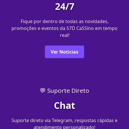
24/7
Fique por dentro de todas as novidades,
promoções e eventos da 57D CaSSino em tempo
real!
Ver Notícias
💬 Suporte Direto
Chat
Suporte direto via Telegram, respostas rápidas e
atendimento personalizado!