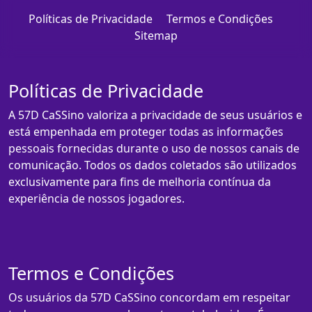
Políticas de Privacidade
Termos e Condições
Sitemap
Políticas de Privacidade
A 57D CaSSino valoriza a privacidade de seus usuários e
está empenhada em proteger todas as informações
pessoais fornecidas durante o uso de nossos canais de
comunicação. Todos os dados coletados são utilizados
exclusivamente para fins de melhoria contínua da
experiência de nossos jogadores.
Termos e Condições
Os usuários da 57D CaSSino concordam em respeitar