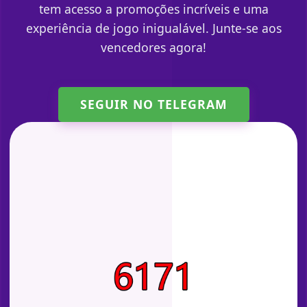
tem acesso a promoções incríveis e uma
experiência de jogo inigualável. Junte-se aos
vencedores agora!
SEGUIR NO TELEGRAM