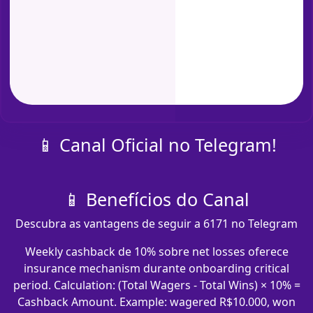
📱 Canal Oficial no Telegram!
📱 Benefícios do Canal
Descubra as vantagens de seguir a 6171 no Telegram
Weekly cashback de 10% sobre net losses oferece
insurance mechanism durante onboarding critical
period. Calculation: (Total Wagers - Total Wins) × 10% =
Cashback Amount. Example: wagered R$10.000, won