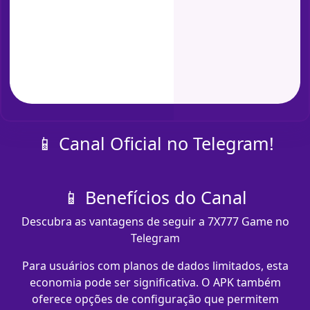
📱 Canal Oficial no Telegram!
📱 Benefícios do Canal
Descubra as vantagens de seguir a 7X777 Game no
Telegram
Para usuários com planos de dados limitados, esta
economia pode ser significativa. O APK também
oferece opções de configuração que permitem