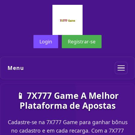
Login
Registrar-se
Menu
📱 7X777 Game A Melhor
Plataforma de Apostas
Cadastre-se na 7X777 Game para ganhar bônus
no cadastro e em cada recarga. Com a 7X777