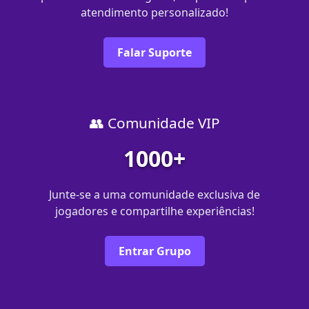
atendimento personalizado!
Falar Suporte
👥 Comunidade VIP
1000+
Junte-se a uma comunidade exclusiva de
jogadores e compartilhe experiências!
Entrar Grupo