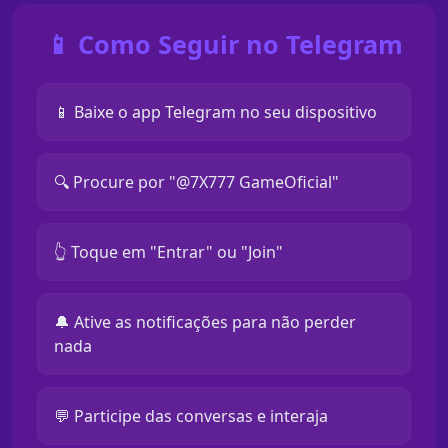
📱 Como Seguir no Telegram
📱 Baixe o app Telegram no seu dispositivo
🔍 Procure por "@7X777 GameOficial"
👆 Toque em "Entrar" ou "Join"
🔔 Ative as notificações para não perder
nada
💬 Participe das conversas e interaja