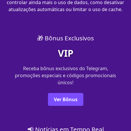
controlar ainda mais o uso de dados, como desativar
atualizações automáticas ou limitar o uso de cache.
🎁 Bônus Exclusivos
VIP
Receba bônus exclusivos do Telegram,
promoções especiais e códigos promocionais
únicos!
Ver Bônus
📢 Notícias em Tempo Real