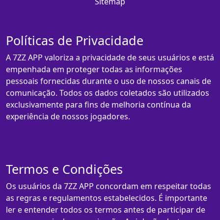
Sitemap
Políticas de Privacidade
A 7ZZ APP valoriza a privacidade de seus usuários e está
empenhada em proteger todas as informações
pessoais fornecidas durante o uso de nossos canais de
comunicação. Todos os dados coletados são utilizados
exclusivamente para fins de melhoria contínua da
experiência de nossos jogadores.
Termos e Condições
Os usuários da 7ZZ APP concordam em respeitar todas
as regras e regulamentos estabelecidos. É importante
ler e entender todos os termos antes de participar de