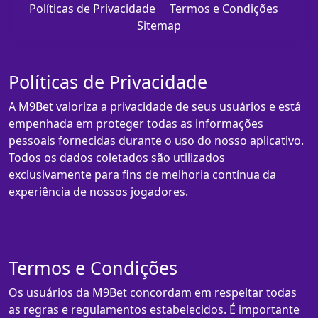
Políticas de Privacidade
Termos e Condições
Sitemap
Políticas de Privacidade
A M9Bet valoriza a privacidade de seus usuários e está
empenhada em proteger todas as informações
pessoais fornecidas durante o uso do nosso aplicativo.
Todos os dados coletados são utilizados
exclusivamente para fins de melhoria contínua da
experiência de nossos jogadores.
Termos e Condições
Os usuários da M9Bet concordam em respeitar todas
as regras e regulamentos estabelecidos. É importante