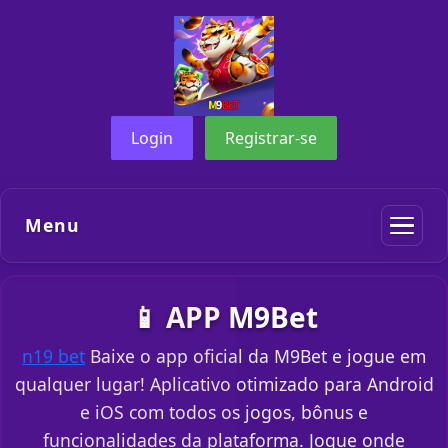
Login
Registrar-se
Menu
📱 APP M9Bet
n19 bet
Baixe o app oficial da M9Bet e jogue em
qualquer lugar! Aplicativo otimizado para Android
e iOS com todos os jogos, bônus e
funcionalidades da plataforma. Jogue onde