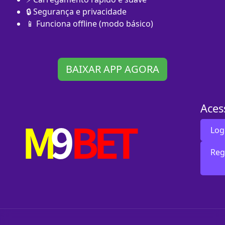
🔒 Segurança e privacidade
📱 Funciona offline (modo básico)
BAIXAR APP AGORA
Aces
Log
Reg