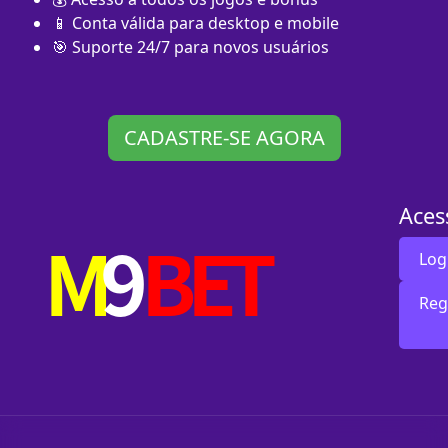
📱 Conta válida para desktop e mobile
🎯 Suporte 24/7 para novos usuários
CADASTRE-SE AGORA
Aces
Log
Reg