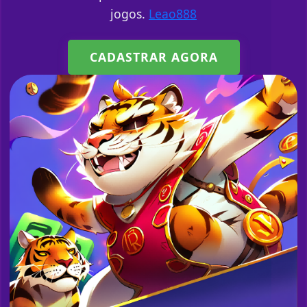
jogos.
Leao888
CADASTRAR AGORA