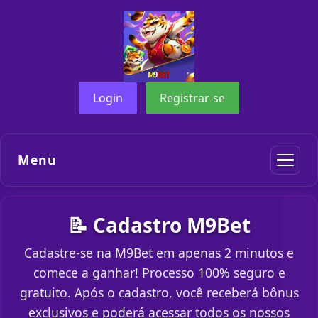
Login
Registrar-se
Menu
📝 Cadastro M9Bet
Cadastre-se na M9Bet em apenas 2 minutos e
comece a ganhar! Processo 100% seguro e
gratuito. Após o cadastro, você receberá bônus
exclusivos e poderá acessar todos os nossos